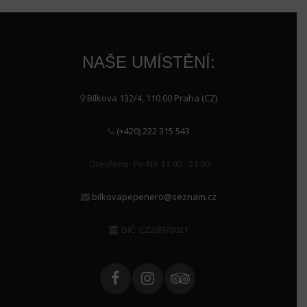
NAŠE UMÍSTĚNÍ:
Bílkova 132/4, 110 00 Praha (CZ)
(+420) 222 315 543
Otevřeno: Po-Ne 11.00 - 21.00
bilkovapepenero@seznam.cz
DIČ: CZ28978021