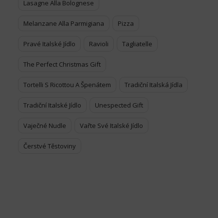
Lasagne Alla Bolognese
Melanzane Alla Parmigiana
Pizza
Pravé Italské Jídlo
Ravioli
Tagliatelle
The Perfect Christmas Gift
Tortelli S Ricottou A Špenátem
Tradiční Italská Jídla
Tradiční Italské Jídlo
Unespected Gift
Vaječné Nudle
Vařte Své Italské Jídlo
Čerstvé Těstoviny