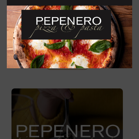
Tartara di tonno con
avocado
340
Kč
ADD TO CART