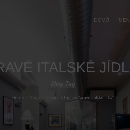
DOMŮ
MEN
RAVÉ ITALSKÉ JÍD
Shop Tag
Home
Shop
Products tagged “pravé italské jídlo”