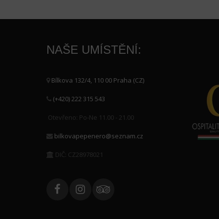
NAŠE UMÍSTĚNÍ:
Bílkova 132/4, 110 00 Praha (CZ)
(+420) 222 315 543
Otevřeno: Po-Ne 11.00 - 21.00
bilkovapepenero@seznam.cz
DIČ: CZ28978021