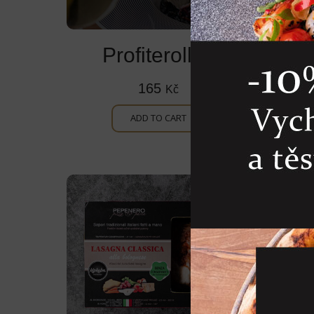
Profiterolles
165
Kč
ADD TO CART