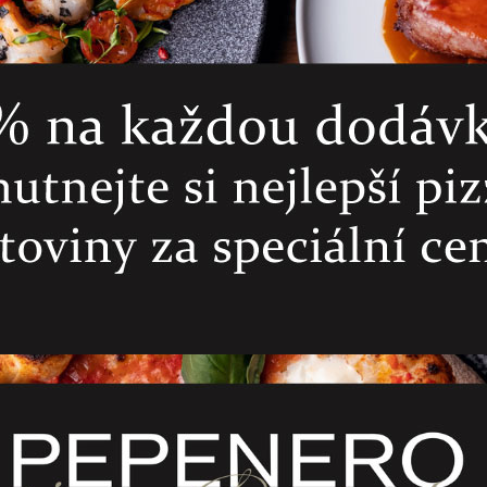
Cannelloni se zelen
Semifreddo
140
Kč
165
Kč
ADD TO CART
ADD TO CART