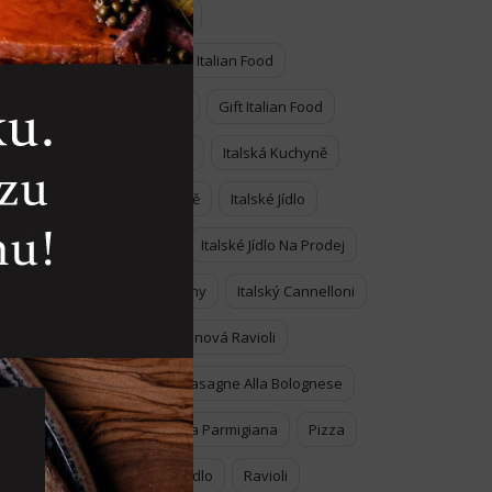
Christmas Gift
Enjoy Genuine Italian Food
inou
Food Voucher
Gift Italian Food
Italian Dessert
Italská Kuchyně
Italská Kuchyně
Italské Jídlo
Italské Jídlo
Italské Jídlo Na Prodej
Italské Těstoviny
Italský Cannelloni
Kuřecí A Zeleninová Ravioli
Lasagne
Lasagne Alla Bolognese
Melanzane Alla Parmigiana
Pizza
Pravé Italské Jídlo
Ravioli