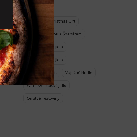
Tagliatelle
The Perfect Christmas Gift
Tortelli S Ricottou A Špenátem
Tradiční Italská Jídla
Tradiční Italské Jídlo
Unespected Gift
Vaječné Nudle
Vařte Své Italské Jídlo
Čerstvé Těstoviny