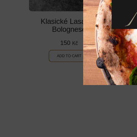
Klasické Lasagně
Bolognese
150
Kč
ADD TO CART