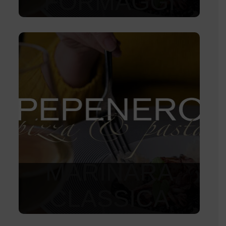
FORMAGGI
320
Kč
MARINARA
CLASSICA
190
Kč