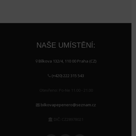
NAŠE UMÍSTĚNÍ:
Bílkova 132/4, 110 00 Praha (CZ)
(+420) 222 315 543
Otevřeno: Po-Ne 11.00 - 21.00
bilkovapepenero@seznam.cz
DIČ: CZ28978021