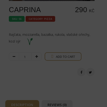
CAPRINA
290
KČ
SKU:
56
CATEGORY:
PIZZA
Rajčata, mozzarella, bazalka, rukola, vlašské ořechy,
kozí sýr
Caprina
ADD TO CART
quantity
DESCRIPTION
REVIEWS (0)