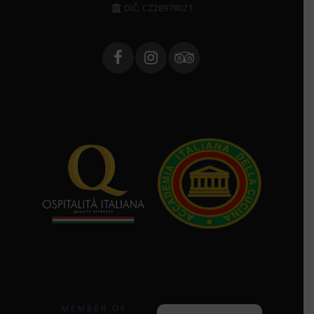
DIČ: CZ28978021