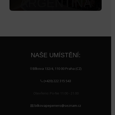
ARGENTINA
495
Kč
NAŠE UMÍSTĚNÍ:
Bílkova 132/4, 110 00 Praha (CZ)
(+420) 222 315 543
Otevřeno: Po-Ne 11.00 - 21.00
bilkovapepenero@seznam.cz