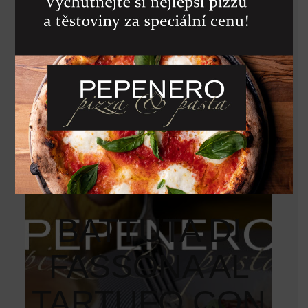
GRIGLIA CON
PATATE E
SALSA
BERNESE
350
Kč
BATTUTA DI
FASSONA AL
TARTUFO CON