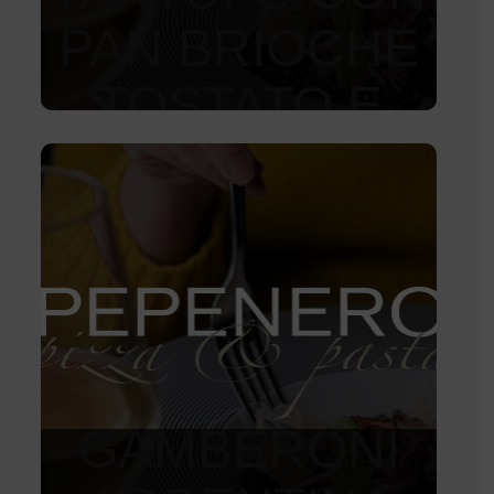
PAN BRIOCHE
TOSTATO E
ORO 22
CARATI
390
Kč
GAMBERONI