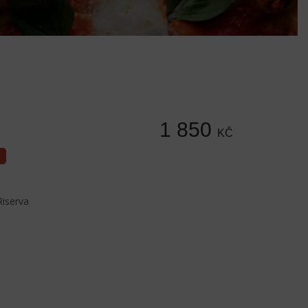
1 850
KČ
iserva