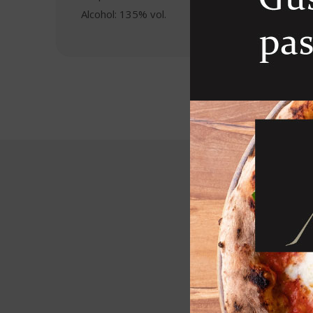
Alcohol: 135% vol.
R