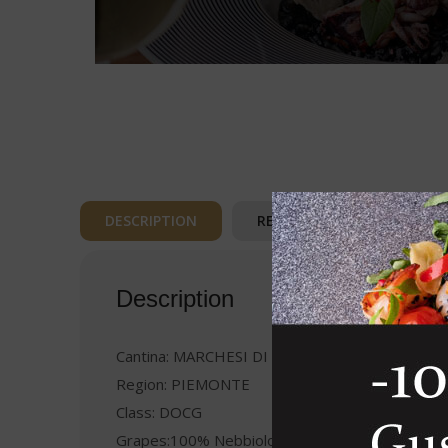
DESCRIPTION
REVIEWS (0)
Description
Cantina: MARCHESI DI BAROLO Riserva
Region: PIEMONTE
Class: DOCG
Grapes:100% Nebbiolo