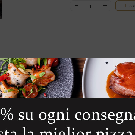
Barbaresco
AD
quantity