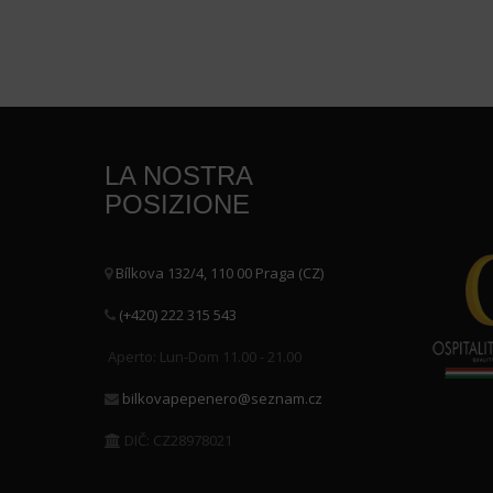
LA NOSTRA
POSIZIONE
Bílkova 132/4, 110 00 Praga (CZ)
(+420) 222 315 543
Aperto: Lun-Dom 11.00 - 21.00
bilkovapepenero@seznam.cz
DIČ: CZ28978021