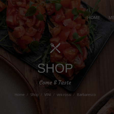
HOME
M
SHOP
Come & Taste
Home
Shop
VINI
vini-rossi
Barbaresco