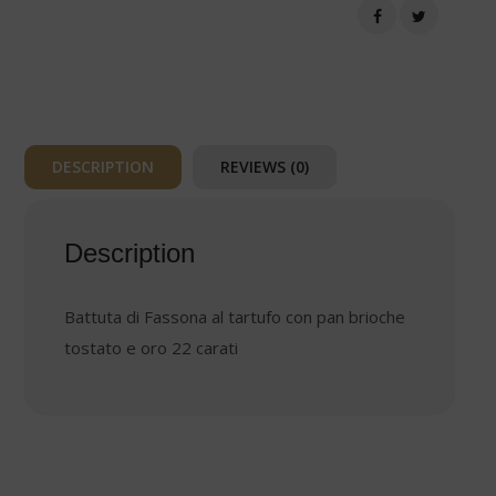
tartufo
con
pan
brioche
tostato
e
oro
DESCRIPTION
REVIEWS (0)
22
carati
quantity
Description
Battuta di Fassona al tartufo con pan brioche
tostato e oro 22 carati