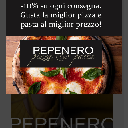
PROSCIUTTO
SPAGNOLO
JAMON
IBERICO “PATA
NEGRA“
580
Kč