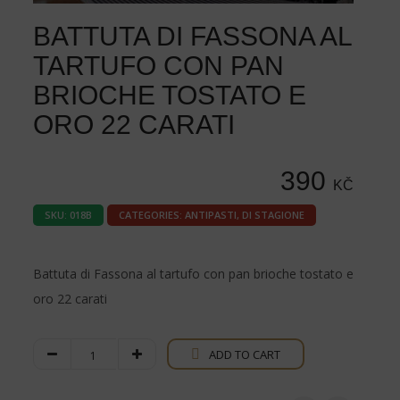
BATTUTA DI FASSONA AL
TARTUFO CON PAN
BRIOCHE TOSTATO E
ORO 22 CARATI
390
KČ
SKU:
018B
CATEGORIES:
ANTIPASTI
,
DI STAGIONE
Battuta di Fassona al tartufo con pan brioche tostato e
oro 22 carati
Battuta
ADD TO CART
di
Fassona
al