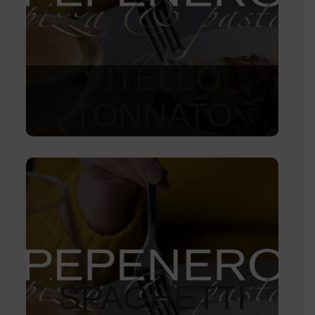
VITELLO
TONNATO
315
Kč
SPAGHETTI