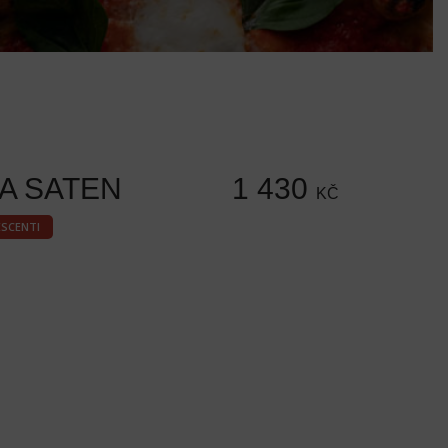
A SATEN
1 430
KČ
ESCENTI