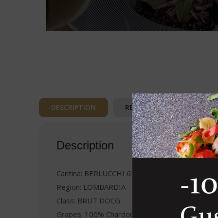
DESCRIPTION
REVIEWS (0)
Description
Cantina: BERLUCCHI 61
Region: LOMBARDIA
Class: BRUT DOCG
Grapes: 100% Chardonnay