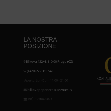
2 150
Kč
LA NOSTRA
POSIZIONE
Bílkova 132/4, 110 00 Praga (CZ)
(+420) 222 315 543
Aperto: Lun-Dom 11.00 - 21.00
bilkovapepenero@seznam.cz
DIČ: CZ28978021