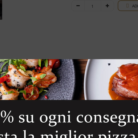
Franciacorta
AD
Saten
quantity