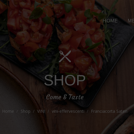
HOME
M
SHOP
Come & Taste
Home
Shop
VINI
vini-effervescenti
Franciacorta Saten