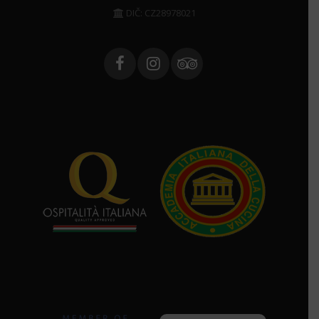
DIČ: CZ28978021