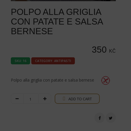
POLPO ALLA GRIGLIA
CON PATATE E SALSA
BERNESE
350
KČ
SKU:
16
CATEGORY:
ANTIPASTI
Polpo alla griglia con patate e salsa bernese
Polpo
ADD TO CART
alla
griglia
con
patate
e