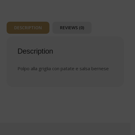
salsa
bernese
quantity
DESCRIPTION
REVIEWS (0)
Description
Polpo alla griglia con patate e salsa bernese