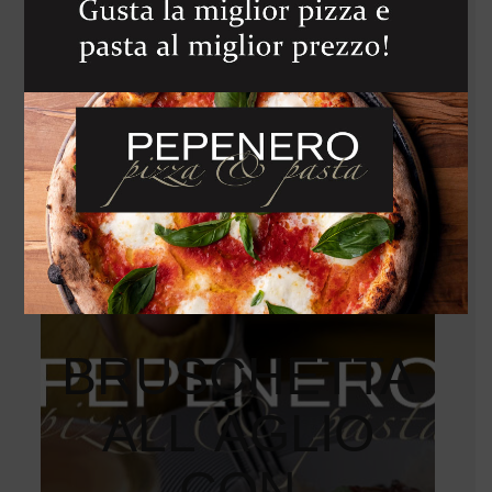
FASSONA AL
TARTUFO CON
PAN BRIOCHE
TOSTATO E
ORO 22
CARATI
390
Kč
BRUSCHETTA
ALL´AGLIO
CON