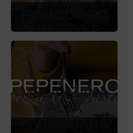
POMODORO
FRESCO E
BASILICO
(3PCS)
150
Kč
MELANZANA
ALLA
PARMIGIANA