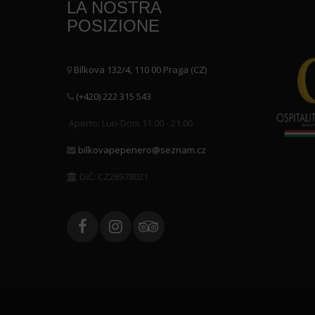
LA NOSTRA
POSIZIONE
Bílkova 132/4, 110 00 Praga (CZ)
(+420) 222 315 543
Aperto: Lun-Dom 11.00 - 21.00
bilkovapepenero@seznam.cz
DIČ: CZ28978021