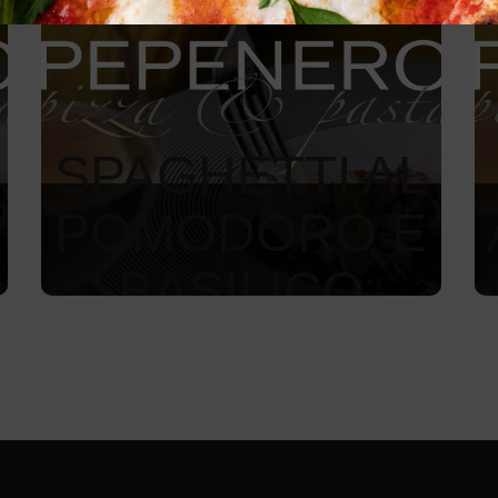
SPAGHETTI AL
POMODORO E
BASILICO
255
Kč