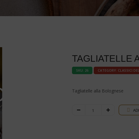
TAGLIATELLE 
SKU:
26
CATEGORY:
CLASSICI DE
Tagliatelle alla Bolognese
Tagliatelle
AD
alla
Bolognese
quantity