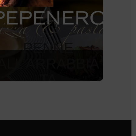
PENNE
ALL’ARRABBIA
TA
255
Kč