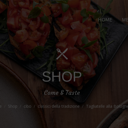
HOME
M
SHOP
Come & Taste
e
Shop
cibo
classici della tradizione
Tagliatelle alla Bologn