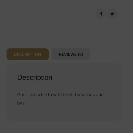
´aglio
con
pomodoro
fresco
e
basilico
(3pcs)
quantity
DESCRIPTION
REVIEWS (0)
Description
Garlic bruschetta with fresh tomatoes and
basil