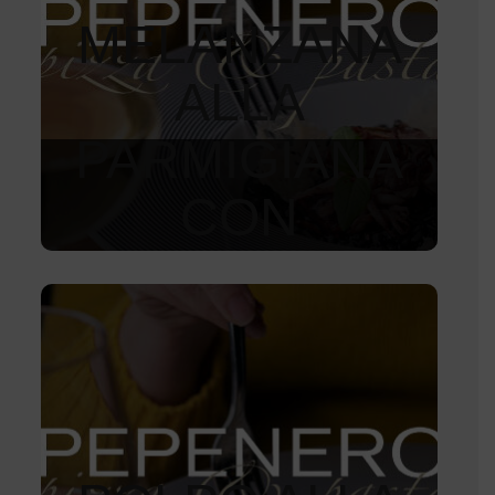
MELANZANA
ALLA
PARMIGIANA
CON
STRACCIATELL
A
300
Kč