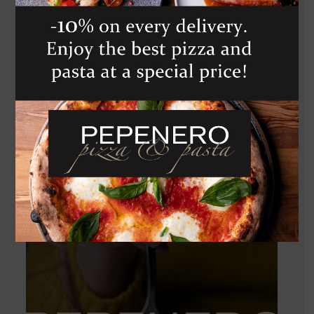
GAMBERI
AGLIO, OLIO,
PEPERONCINO
, GINGER E
RUCOLA
345
Kč