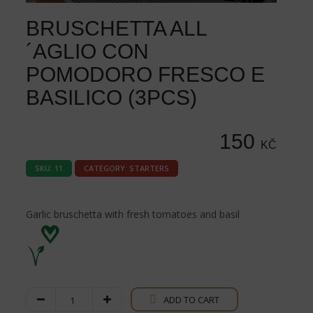
BRUSCHETTA ALL
´AGLIO CON
POMODORO FRESCO E
BASILICO (3PCS)
150
KČ
SKU:
11
CATEGORY:
STARTERS
Garlic bruschetta with fresh tomatoes and basil
Bruschetta
ADD TO CART
all