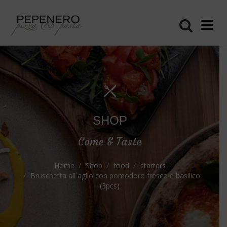
SHOP
Come & Taste
Home
Shop
food
starters
Bruschetta all´aglio con pomodoro fresco e basilico
(3pcs)