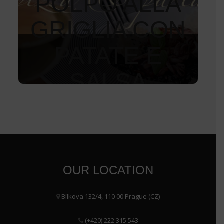
POLPO ALLA
GRIGLIA CON
PATATE E
SALSA
BERNESE
350
Kč
OUR LOCATION
Bílkova 132/4, 110 00 Prague (CZ)
(+420) 222 315 543