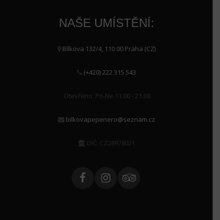
NAŠE UMÍSTĚNÍ:
Bílkova 132/4, 110 00 Praha (CZ)
(+420) 222 315 543
Otevřeno: Po-Ne 11.00 - 21.00
bilkovapepenero@seznam.cz
DIČ: CZ28978021