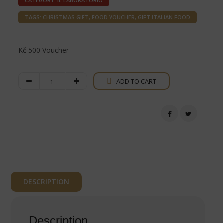
CATEGORY:
IL LABORATORIO
TAGS:
CHRISTMAS GIFT
,
FOOD VOUCHER
,
GIFT ITALIAN FOOD
Kč 500 Voucher
Kč
ADD TO CART
500
Voucher
quantity
DESCRIPTION
Description