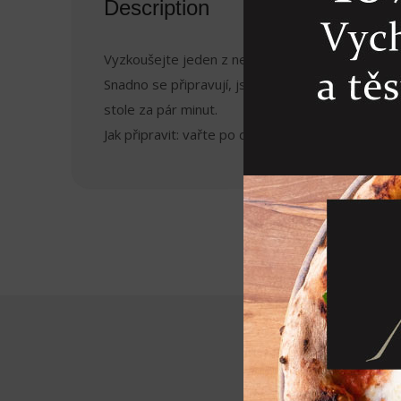
Description
Vyzkoušejte jeden z nejprodávanějších produktů
Snadno se připravují, jsou vynikající s máslo
stole za pár minut.
Jak připravit: vařte po dobu 5 minut ve vroucí vo