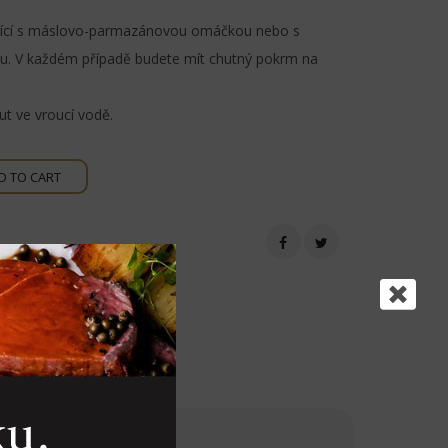
kající s máslovo-parmazánovou omáčkou nebo s
. V každém případě budete mít chutný pokrm na
ut ve vroucí vodě.
D TO CART