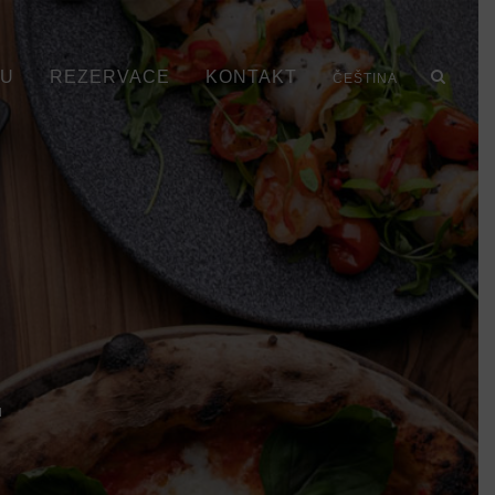
U
REZERVACE
KONTAKT
ČEŠTINA
u