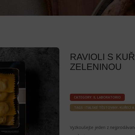
RAVIOLI S KU
ZELENINOU
CATEGORY:
IL LABORATORIO
TAGS:
ITALSKÉ TĚSTOVINY
,
KUŘECÍ A
Vyzkoušejte jeden z nejprodávan