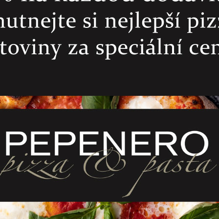
 PepeNero, ravioli s kuřecím masem a zeleninou.
vo-parmazánovou omáčkou nebo s jednoduchou rajčatovou omáčkou.
dě.