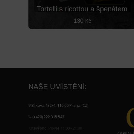
Tortelli s ricottou a špenátem
130
Kč
NAŠE UMÍSTĚNÍ:
Bílkova 132/4, 110 00 Praha (CZ)
(+420) 222 315 543
Otevřeno: Po-Ne 11.00 - 21.00