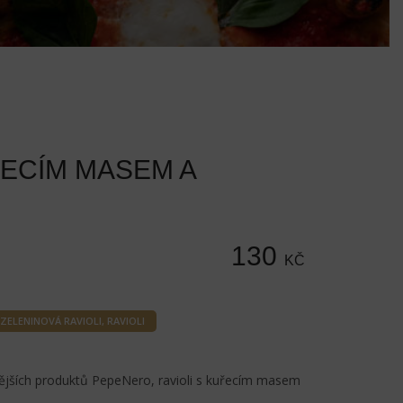
ŘECÍM MASEM A
130
KČ
 ZELENINOVÁ RAVIOLI
,
RAVIOLI
ějších produktů PepeNero, ravioli s kuřecím masem