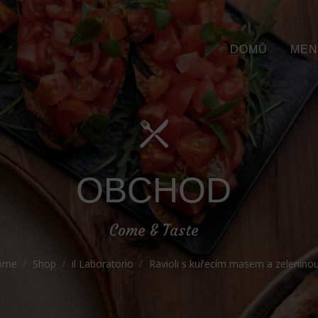
DOMŮ
MEN
OBCHOD
Come & Taste
ome
Shop
il Laboratorio
Ravioli s kuřecím masem a zelenino