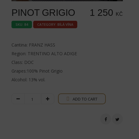
PINOT GRIGIO
1 250
KČ
SKU:
84
CATEGORY:
BÍLÁ VÍNA
Cantina: FRANZ HASS
Region: TRENTINO ALTO ADIGE
Class: DOC
Grapes:100% Pinot Grigio
Alcohol: 13% vol.
Pinot
ADD TO CART
Grigio
quantity