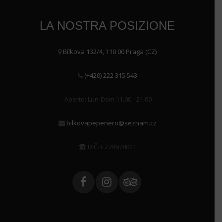
LA NOSTRA POSIZIONE
Bílkova 132/4, 110 00 Praga (CZ)
(+420) 222 315 543
Aperto: Lun-Dom 11.00 - 21.00
bilkovapepenero@seznam.cz
DIČ: CZ28978021