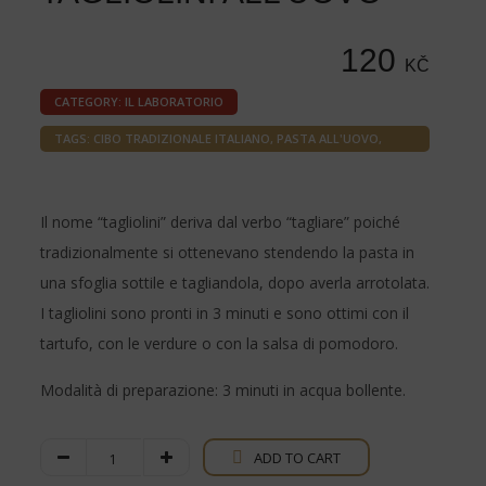
120
KČ
CATEGORY:
IL LABORATORIO
TAGS:
CIBO TRADIZIONALE ITALIANO
,
PASTA ALL'UOVO
,
PASTA ITALIANA
,
TAGLIOLINI ALL'UOVO
Il nome “tagliolini” deriva dal verbo “tagliare” poiché
tradizionalmente si ottenevano stendendo la pasta in
una sfoglia sottile e tagliandola, dopo averla arrotolata.
I tagliolini sono pronti in 3 minuti e sono ottimi con il
tartufo, con le verdure o con la salsa di pomodoro.
Modalità di preparazione: 3 minuti in acqua bollente.
Tagliolini
ADD TO CART
all'Uovo